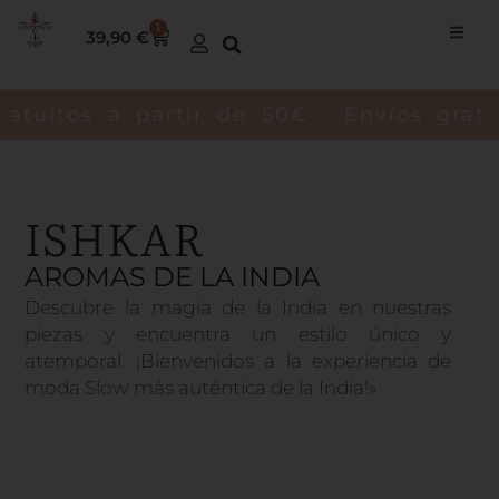
Ir
1
Carrito
39,90
€
al
contenido
tuitos a partir de 50€ · Envíos gratuit
ISHKAR
AROMAS DE LA INDIA
Descubre la magia de la India en nuestras
piezas y encuentra un estilo único y
atemporal. ¡Bienvenidos a la experiencia de
moda Slow más auténtica de la India!»