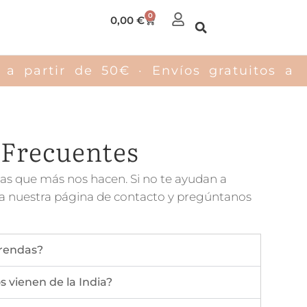
0
Carrito
0,00
€
a partir de 50€ · Envíos gratuitos a p
 Frecuentes
as que más nos hacen. Si no te ayudan a
e a nuestra página de contacto y pregúntanos
prendas?
s vienen de la India?