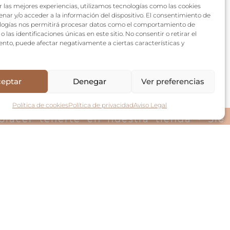
r las mejores experiencias, utilizamos tecnologías como las cookies
nar y/o acceder a la información del dispositivo. El consentimiento de
logías nos permitirá procesar datos como el comportamiento de
 las identificaciones únicas en este sitio. No consentir o retirar el
nto, puede afectar negativamente a ciertas características y
eptar
Denegar
Ver preferencias
Política de cookies
Política de privacidad
Aviso Legal
 placer tenerte en nuestra tienda · Si
SOCIAL
F
I
T
a
n
i
c
s
k
e
t
t
b
a
o
o
g
k