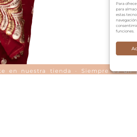
Para ofrece
para almace
estas tecno
navegación o
consentimie
funciones.
Ac
rte en nuestra tienda · Siempre es un
NAVEGACIÓN
Inicio
Nosotros
Tienda