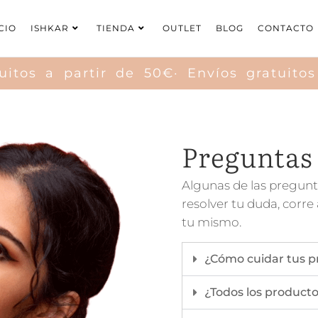
CIO
ISHKAR
TIENDA
OUTLET
BLOG
CONTACTO
itos a partir de 50€· Envíos gratuitos 
Preguntas
Algunas de las pregunt
resolver tu duda, corr
tu mismo.
¿Cómo cuidar tus 
¿Todos los producto