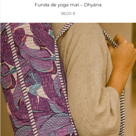
Funda de yoga mat – Dhyāna
38,00
€