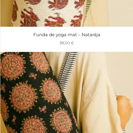
Funda de yoga mat – Natarāja
38,00
€