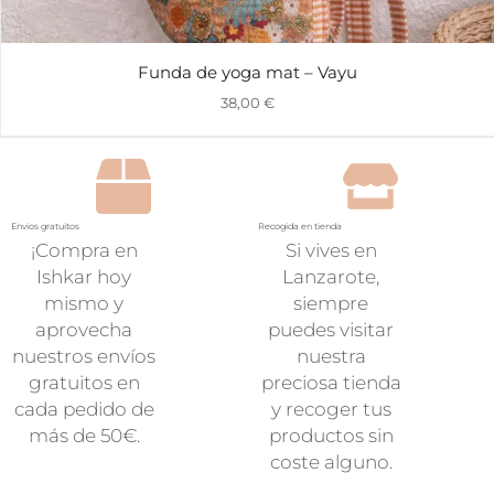
Funda de yoga mat – Vayu
38,00
€
Envios gratuitos
Recogida en tienda
¡Compra en
Si vives en
Ishkar hoy
Lanzarote,
mismo y
siempre
aprovecha
puedes visitar
nuestros envíos
nuestra
gratuitos en
preciosa tienda
cada pedido de
y recoger tus
más de 50€.
productos sin
coste alguno.