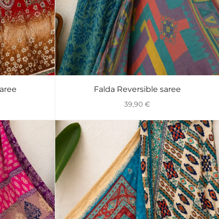
saree
Falda Reversible saree
VISTA RÁPIDA
39,90
€