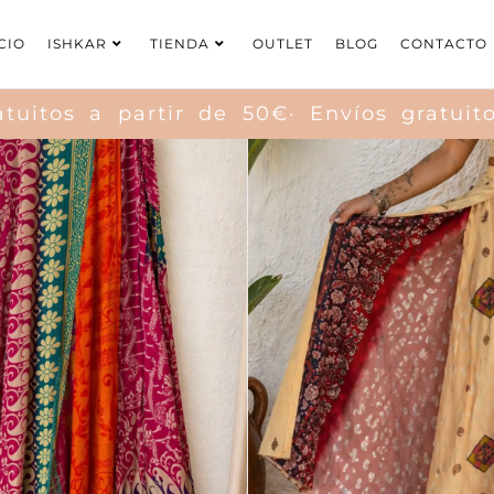
CIO
ISHKAR
TIENDA
OUTLET
BLOG
CONTACTO
itos a partir de 50€· Envíos gratuitos