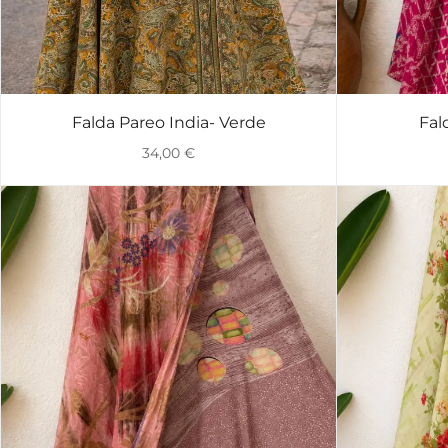
Falda Pareo India- Verde
Fal
VISTA RÁPIDA
34,00
€