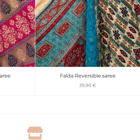
saree
Falda Reversible saree
VISTA RÁPIDA
39,90
€