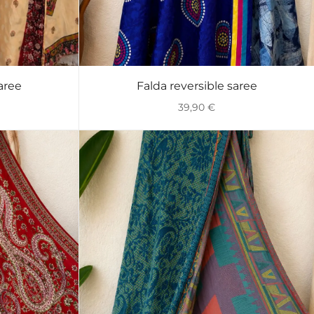
aree
Falda reversible saree
VISTA RÁPIDA
39,90
€