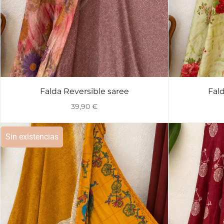
Falda Reversible saree
Fald
VISTA RÁPIDA
39,90
€
Sin existencias