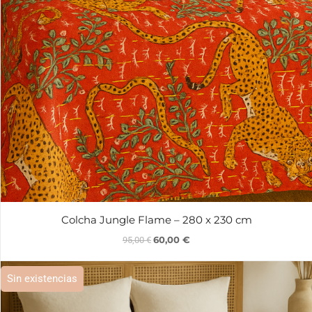
Colcha Jungle Flame – 280 x 230 cm
60,00
€
95,00
€
Sin existencias