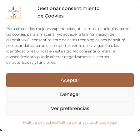
Gestionar consentimiento
de Cookies
El
El
precio
precio
¡Oferta!
Para ofrecer las mejores experiencias, utilizamos tecnologías como
original
actual
las cookies para almacenar y/o acceder a la información del
era:
es:
dispositivo. El consentimiento de estas tecnologías nos permitirá
48,00 €.
34,00 €.
procesar datos como el comportamiento de navegación o las
identificaciones únicas en este sitio. No consentir o retirar el
consentimiento, puede afectar negativamente a ciertas
características y funciones.
Aceptar
Denegar
Ver preferencias
Política de cookies
Política de privacidad
Aviso Legal