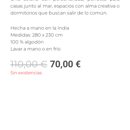
casas junto al mar, espacios con alma creativa o
dormitorios que buscan salir de lo común.
Hecha a mano en la India
Medidas: 280 x 230 cm
100 % algodón
Lavar a mano o en frío
El
El
110,00
€
70,00
€
precio
precio
Sin existencias
original
actual
era:
es:
110,00 €.
70,00 €.