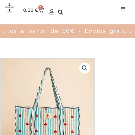
Ir
0
Carrito
0,00
€
al
contenido
uitos a partir de 50€ · Envíos gratuito