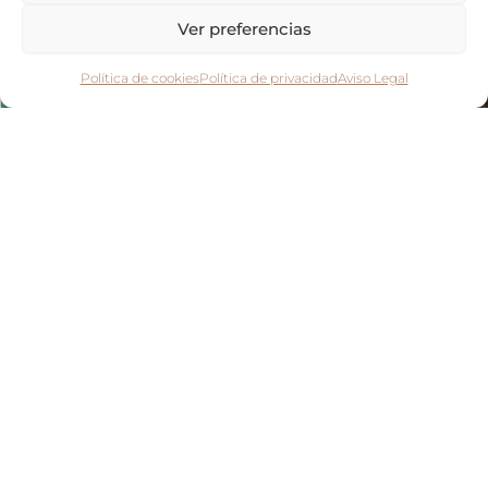
Ver preferencias
Política de cookies
Política de privacidad
Aviso Legal
Bolso de plástico reciclado – Arambol
10,00
€