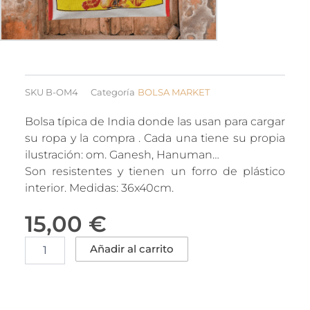
SKU
B-OM4
Categoría
BOLSA MARKET
Bolsa típica de India donde las usan para cargar
su ropa y la compra . Cada una tiene su propia
ilustración: om. Ganesh, Hanuman…
Son resistentes y tienen un forro de plástico
interior. Medidas: 36x40cm.
15,00
€
HANUMAN
Añadir al carrito
Bolso
Tote
India
cantidad