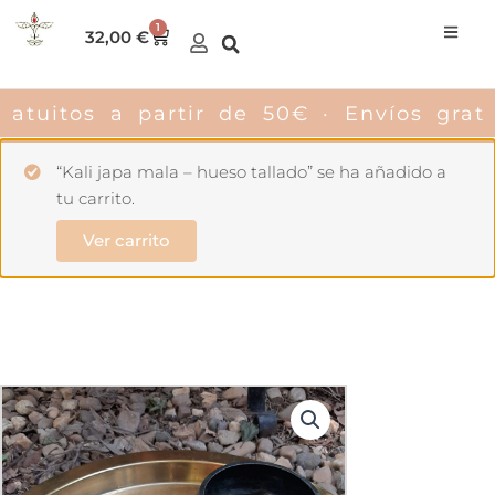
Ir
1
Carrito
32,00
€
al
contenido
atuitos a partir de 50€ · Envíos gratui
“Kali japa mala – hueso tallado” se ha añadido a
tu carrito.
Ver carrito