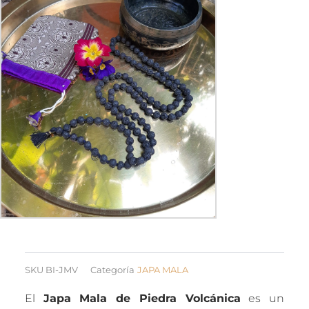
SKU
BI-JMV
Categoría
JAPA MALA
El
Japa Mala de Piedra Volcánica
es un