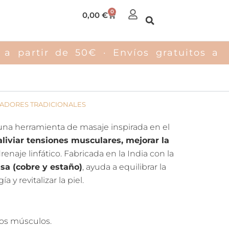
0
Carrito
0,00
€
a partir de 50€ · Envíos gratuitos a pa
ADORES TRADICIONALES
una herramienta de masaje inspirada en el
aliviar tensiones musculares, mejorar la
enaje linfático. Fabricada en la India con la
sa (cobre y estaño)
, ayuda a equilibrar la
ía y revitalizar la piel.
 los músculos.