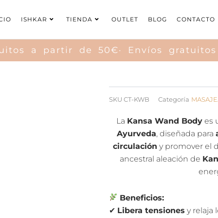
CIO
ISHKAR
TIENDA
OUTLET
BLOG
CONTACTO
itos a partir de 50€· Envíos gratuitos 
SKU
CT-KWB
Categoría
MASAJE
La
Kansa Wand Body
es 
Ayurveda
, diseñada para
circulación
y promover el dr
ancestral aleación de
Kan
energ
Beneficios:
✔
Libera tensiones
y relaja