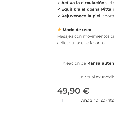
✔
Activa la circulación
y el 
✔
Equilibra el dosha Pitta
,
✔
Rejuvenece la piel
, aport
Modo de uso:
Masajea con movimientos circ
aplicar tu aceite favorito.
Aleación de
Kansa autén
Un ritual ayurvédi
49,90
€
Kansa
Añadir al carrit
Wand
Body
–