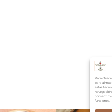
Para ofrece
para almace
estas tecno
navegación o
consentimie
funciones.