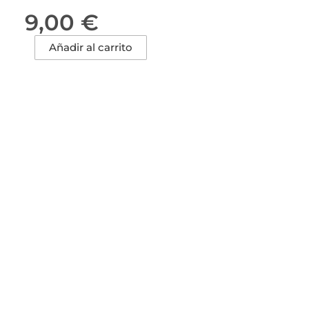
9,00
€
Monedero
Añadir al carrito
artesanal
morado
cantidad