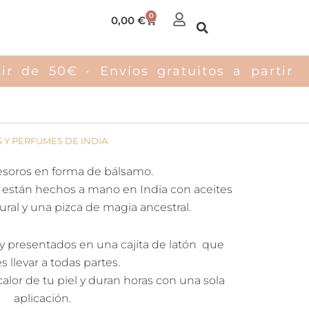
0
Carrito
0,00
€
r de 50€ · Envíos gratuitos a partir d
 Y PERFUMES DE INDIA
soros en forma de bálsamo.
 están hechos a mano en India con aceites
tural y una pizca de magia ancestral.
, y presentados en una cajita de latón que
 llevar a todas partes.
lor de tu piel y duran horas con una sola
aplicación.