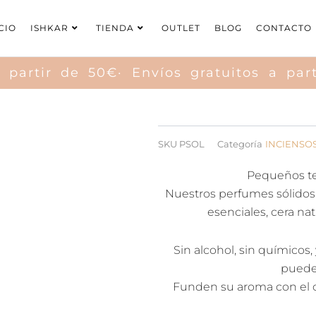
CIO
ISHKAR
TIENDA
OUTLET
BLOG
CONTACTO
partir de 50€· Envíos gratuitos a parti
SKU
PSOL
Categoría
INCIENSOS
Pequeños te
Nuestros perfumes sólidos
esenciales, cera na
Sin alcohol, sin químicos
puedes
Funden su aroma con el ca