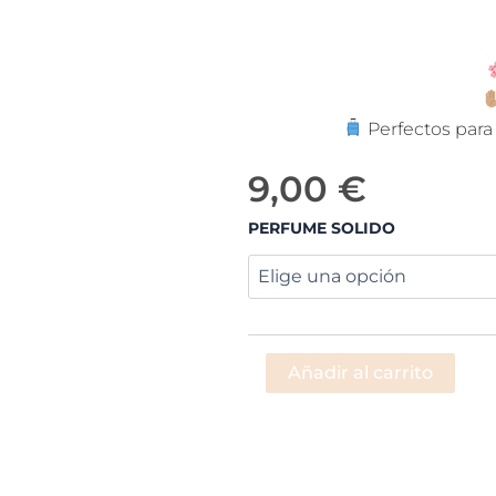
Perfectos para 
9,00
€
Perfumes
PERFUME SOLIDO
sólidos
artesanales
de
India
cantidad
Añadir al carrito