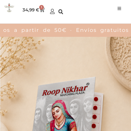
Ir
1
Carrito
34,99
€
al
contenido
artir de 50€ · Envíos gratuitos a parti