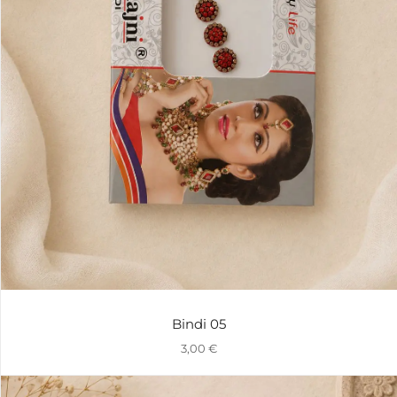
Bindi 05
3,00
€