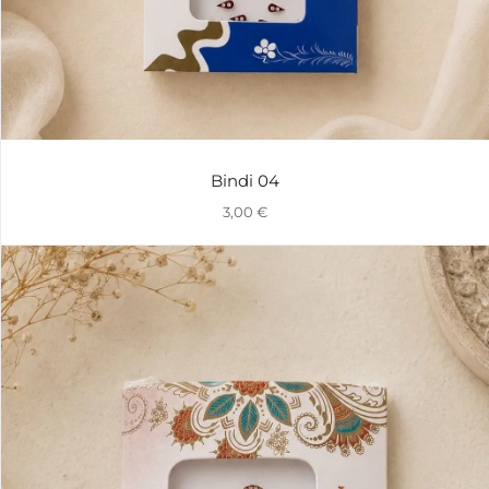
Bindi 04
3,00
€