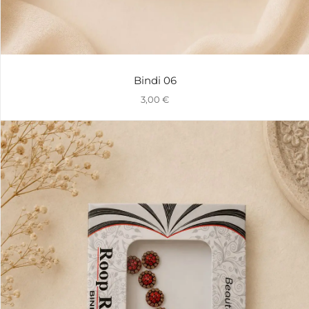
Bindi 06
3,00
€