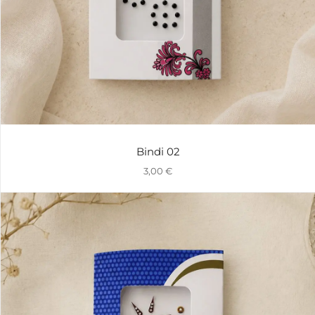
Bindi 02
3,00
€