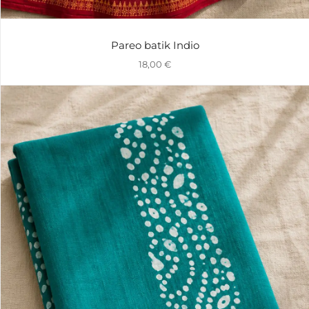
Pareo batik Indio
18,00
€