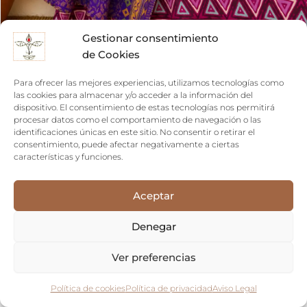
Gestionar consentimiento
de Cookies
Falda Reversible saree
Para ofrecer las mejores experiencias, utilizamos tecnologías como
las cookies para almacenar y/o acceder a la información del
39,90
€
dispositivo. El consentimiento de estas tecnologías nos permitirá
procesar datos como el comportamiento de navegación o las
identificaciones únicas en este sitio. No consentir o retirar el
1
2
3
4
…
23
24
25
consentimiento, puede afectar negativamente a ciertas
características y funciones.
Aceptar
Envios gratuitos
Recogida en tienda
Denegar
¡Compra en
Si vives en
Ishkar hoy
Lanzarote,
Ver preferencias
mismo y
siempre
aprovecha
puedes visitar
Política de cookies
Política de privacidad
Aviso Legal
nuestros envíos
nuestra