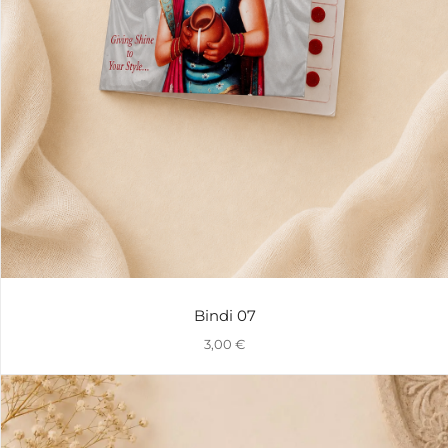
Bindi 07
3,00
€