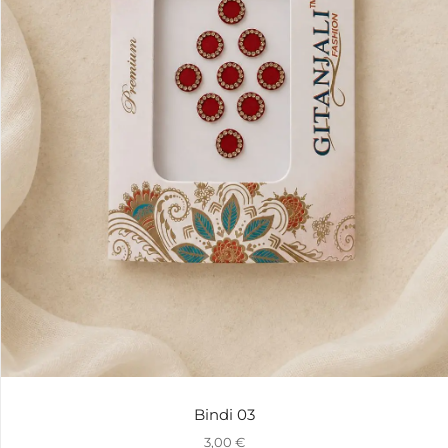
Bindi 03
3,00
€