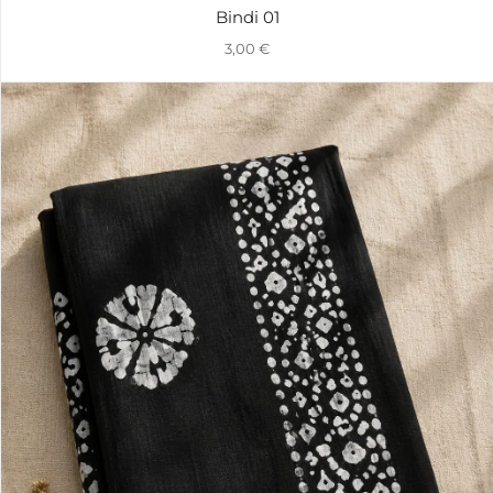
Bindi 01
3,00
€