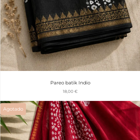
Pareo batik Indio
18,00
€
Agotado