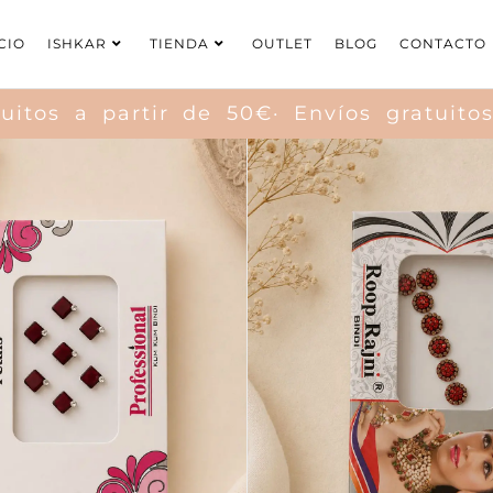
CIO
ISHKAR
TIENDA
OUTLET
BLOG
CONTACTO
os a partir de 50€· Envíos gratuitos a 