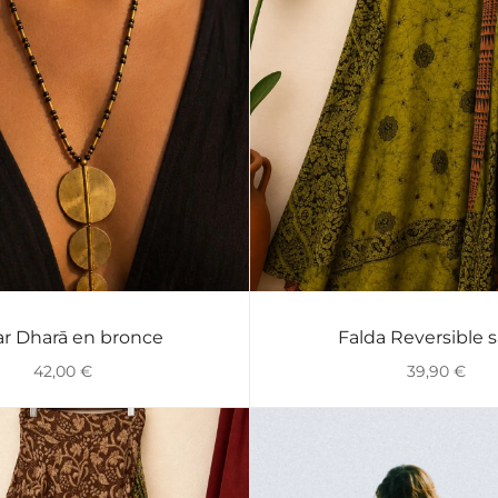
ar Dharā en bronce
Falda Reversible 
VISTA RÁPIDA
VISTA RÁPIDA
42,00
€
39,90
€