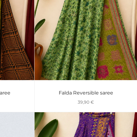
saree
Falda Reversible saree
VISTA RÁPIDA
39,90
€