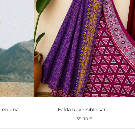
renjena
Falda Reversible saree
VISTA RÁPIDA
39,90
€