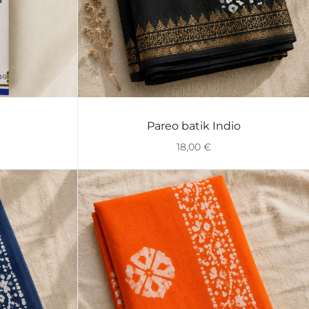
Pareo batik Indio
VISTA RÁPIDA
18,00
€