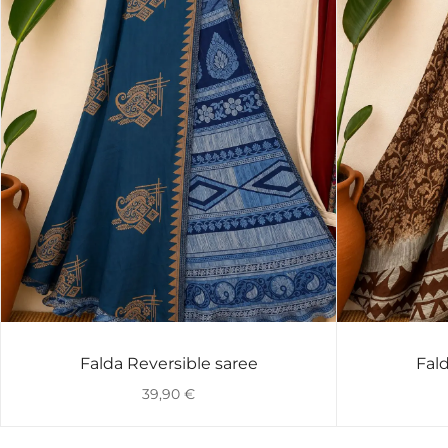
Falda Reversible saree
Fald
VISTA RÁPIDA
39,90
€