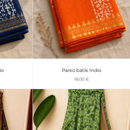
io
Pareo batik Indio
VISTA RÁPIDA
18,00
€