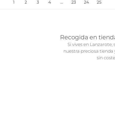
1
2
3
4
…
23
24
25
Recogida en tiend
Si vives en Lanzarote,
nuestra preciosa tienda
sin cost