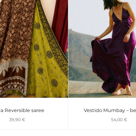
a Reversible saree
Vestido Mumbay – be
VISTA RÁPIDA
VISTA RÁPIDA
39,90
€
54,00
€