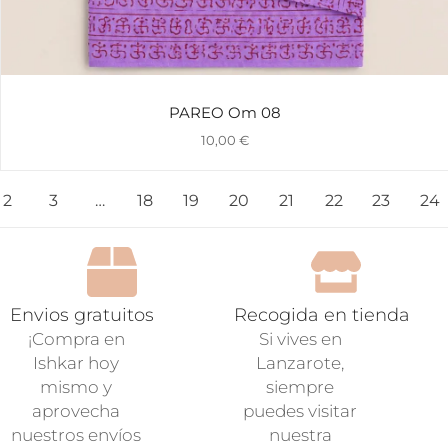
PAREO Om 08
10,00
€
2
3
…
18
19
20
21
22
23
24
Envios gratuitos
Recogida en tienda
¡Compra en
Si vives en
Ishkar hoy
Lanzarote,
mismo y
siempre
aprovecha
puedes visitar
nuestros envíos
nuestra