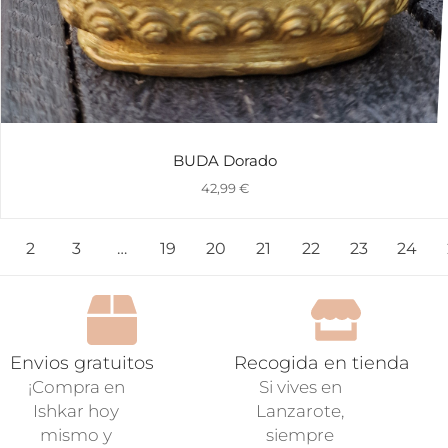
BUDA Dorado
42,99
€
2
3
…
19
20
21
22
23
24
Envios gratuitos
Recogida en tienda
¡Compra en
Si vives en
Ishkar hoy
Lanzarote,
mismo y
siempre