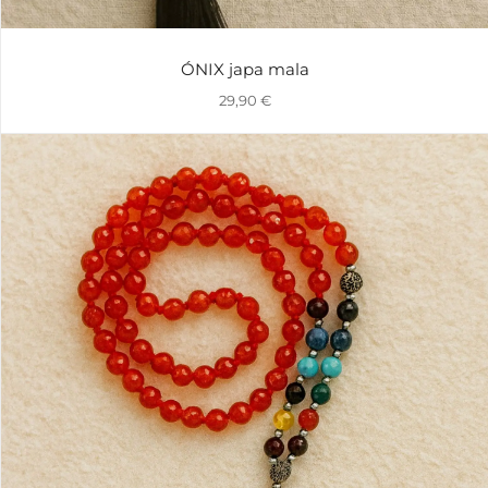
ÓNIX japa mala
29,90
€