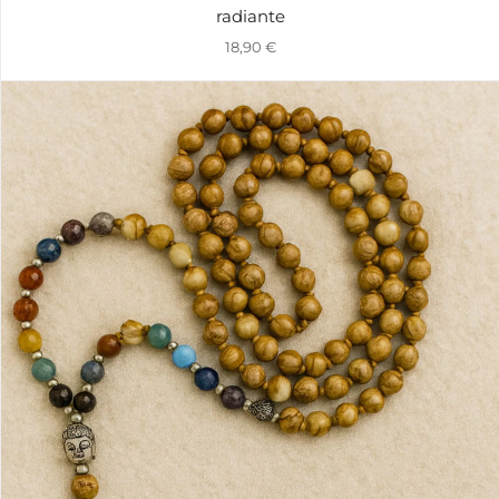
radiante
18,90
€