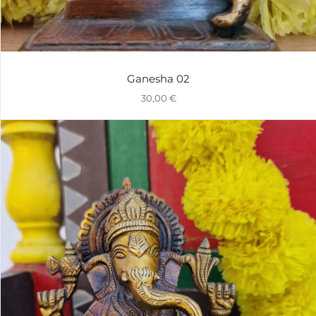
Ganesha 02
30,00
€