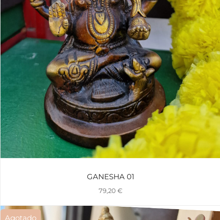
GANESHA 01
79,20
€
Agotado