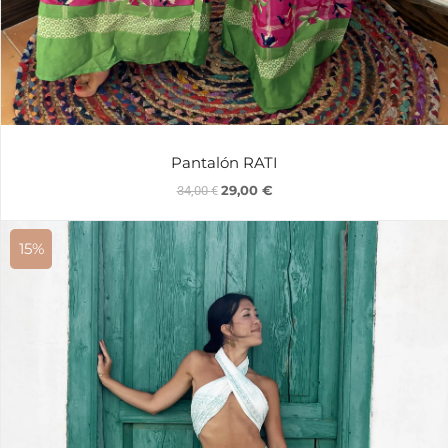
Pantalón RATI
29,00
€
34,00
€
15%