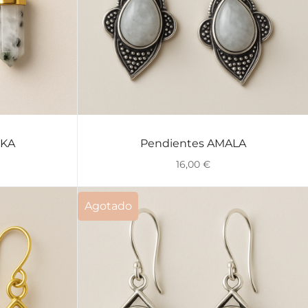
IKA
Pendientes AMALA
VISTA RÁPIDA
16,00
€
Agotado