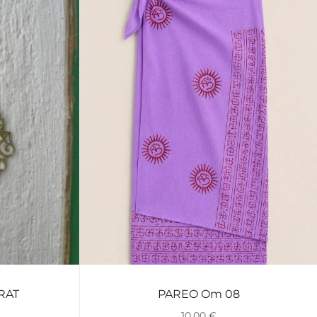
RAT
PAREO Om 08
VISTA RÁPIDA
10,00
€