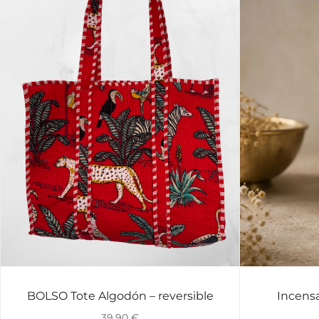
BOLSO Tote Algodón – reversible
Incensa
VISTA RÁPIDA
39,90
€