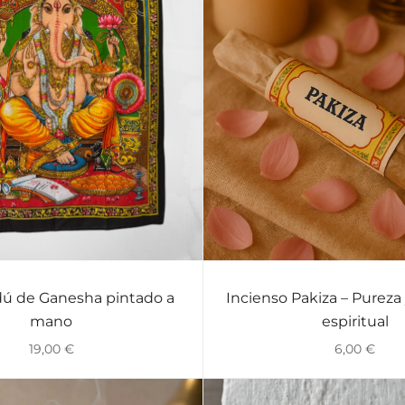
dú de Ganesha pintado a
Incienso Pakiza – Pureza 
VISTA RÁPIDA
VISTA RÁPIDA
mano
espiritual
19,00
€
6,00
€