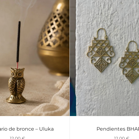
rio de bronce – Uluka
Pendientes BHA
VISTA RÁPIDA
VISTA RÁPIDA
12,00
€
12,00
€