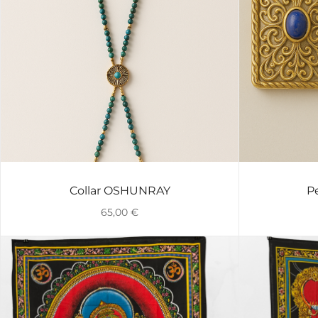
Collar OSHUNRAY
P
VISTA RÁPIDA
65,00
€